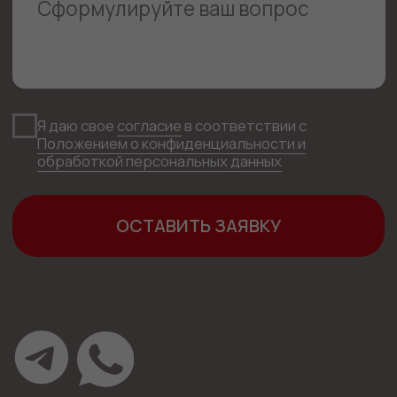
Новости
Отзывы
Блог
Политика конфиденциальности
Положение о конфиденциальности и
обработки персональных данных
** - личные данные физических лиц
не разглашаются
©️ Все права на материалы, опубликованные на сайте
www.lawtimemoney.ru
, принадлежат
правообладателю и охраняются в соответствии
с законом об авторском праве. Использование
материалов допускается при соблюдении
Правил
их использования, размещенных на сайте