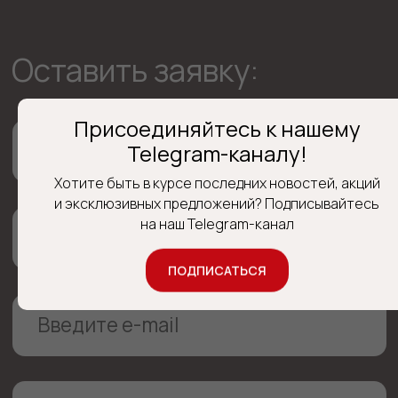
Я даю свое
согласие
в соответствии с
Положением о конфиденциальности и
обработкой персональных данных
ОСТАВИТЬ ЗАЯВКУ
Присоединяйтесь к нашему
Telegram-каналу!
Хотите быть в курсе последних новостей, акций
и эксклюзивных предложений? Подписывайтесь
на наш Telegram-канал
+7 (920) 752-67-80
lawtm@mail.ru
ПОДПИСАТЬСЯ
г. Тула, ул. Тургеневская,
д. 47а, оф. 313
Главная
Услуги